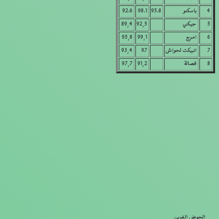
4
باسكنو
95.8
98.1
92.6
5
جيكني
92,5
89,4
6
امرج
99,1
95,8
7
انبيكت لحواش
97
93,4
8
فصالة
91,2
97,7
الحوض الغربي