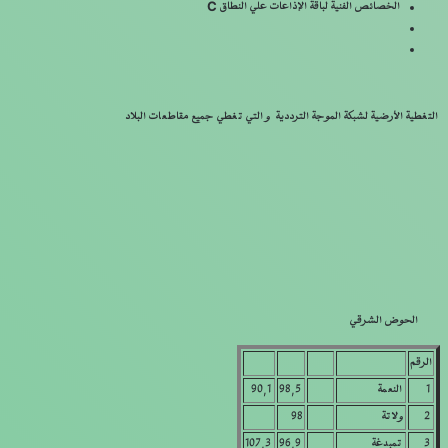
ا
لخصائص الفنية لباقة الإذاعات علي النطاق C
التغطية الأرضية لشبكة الموجة الترددية و التي تغطي جميع مقاطعات البلاد
الحوض الشرقي
الرقم
1
النعمة
98,5
90,1
2
ولاتة
98
3
تمبدغة
96,9
107,3