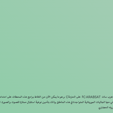
توسيع بث برامج الإذاعة الموريتانية والتلفزة الموريتانية، ولأول مرة إذاعة القرآن الكريم، عبر القمرالصناعي عرب سات 5C ARABSAT على الحزمةC و هو ما يمكن الآن من
ني منها الجاليات الموريتانية المتواجدة في هذه المناطق وذلك بتأمين نوعية استقبال ممتازة للصوت والصورة. ا
زونه الحضاري