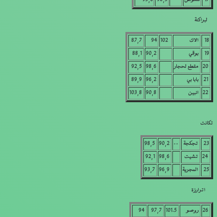
لبراكنة
18
الاك
102
94
87,7
19
بوقي
90,2
88,1
20
مقطع لحجار
98,6
92,5
21
بابا بي
96,2
89,9
22
انبين
90,8
103,8
تكانت
23
تجكجة
——
90,2
98,5
24
تشيت
98,6
92,1
25
المجرية
96,9
93,7
اترارزة
26
روصو
101.5
97,7
94