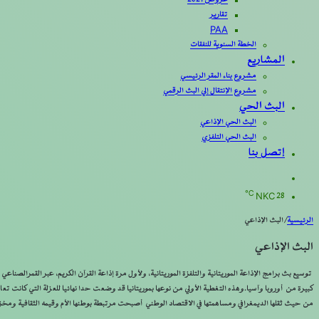
عروض 2021
تقارير
PAA
الخطة السنوية للنفقات
المشاريع
مشروع بناء المقر الرئيسي
مشروع الإنتقال إلي البث الرقمي
البث الحي
البث الحي الإذاعي
البث الحي التلفزي
إتصل بنا
بحث
عن
℃
NKC
28
الرئيسية
/
البث الإذاعي
البث الإذاعي
كبيرة من أوروبا وآسيا.وهذه التغطية الأولي من نوعها بموريتانيا قد وضعت حدا نهائيا للعزلة التي كانت تعا
من حيث ثقلها الديمغرافي ومساهمتها في الاقتصاد الوطني أصبحت مرتبطة بوطنها الأم وقيمه الثقافية ومخ