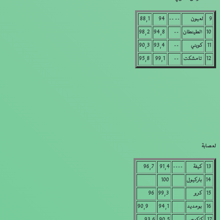
9
لعيون
—— ——
94
88,1
10
الطينطان
—–
94,8
98,2
11
كوبني
—–
93,4
90,3
12
تامشكت
—–
99,1
95,8
لعصابة
13
كيفة
———–
91,4
96,7
14
باركيول
100
15
كرو
99,3
96
16
بومديد
94,1
90,9
17
كنكوص
90,5
93,6