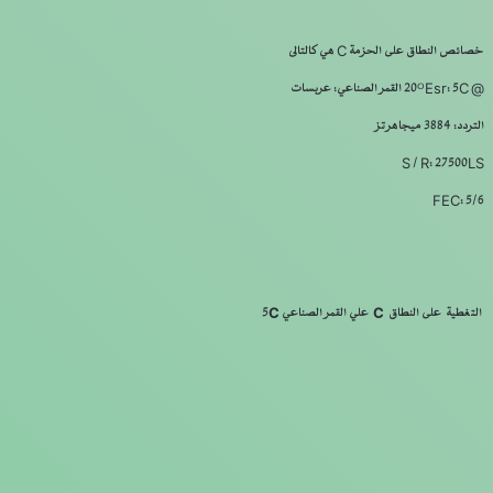
خصائص النطاق على الحزمة C هي كالتالى
@ 20ᴼEsr: 5C القمر الصناعي: عربسات
التردد: 3884 ميجاهرتز
S / R: 27500LS
FEC: 5/6
التغطية على النطاق C علي القمر الصناعي 5C