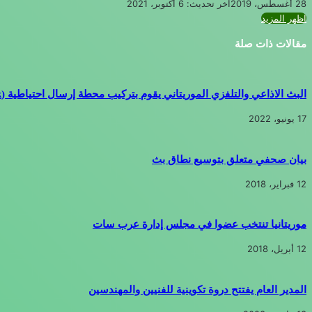
28 أغسطس، 2019
آخر تحديث: 6 أكتوبر، 2021
تويتر
طباعة
تيلقرام
لينكدإن
واتساب
مشاركة
فيسبوك
اظهر المزيد
عبر
مقالات ذات صلة
البريد
البث الاذاعي والتلفزي الموريتاني يقوم بتركيب محطة إرسال احتياطية (uplink)
17 يونيو، 2022
بيان صحفي متعلق بتوسيع نطاق بث
12 فبراير، 2018
موريتانيا تنتخب عضوا في مجلس إدارة عرب سات
12 أبريل، 2018
المدير العام يفتتح دروة تكوينية للفنيين والمهندسين