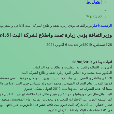
إتصل بنا
بحث
عن
℃
NKC
27
الرئيسية
/
أخبار
/
وزيرالثقافة يؤدي زيارة تفقد واطلاع لشركة البث الاذاعي والتلفزيون
وزيرالثقافة يؤدي زيارة تفقد واطلاع لشركة البث الاذاع
28 أغسطس، 2019
آخر تحديث: 6 أكتوبر، 2021
انواكشوط في 28/08/2019
أدى وزير الثقافة والصناعة التقليدية والعلاقات مع البرلمان،
الدكتور سيد محمد ولد الغابر، اليوم زيارة تفقد واطلاع لشركة البث
الاذاعي والتلفزي الموريتاني. واستمع السيد الوزير، الذي كان مرفوقا ببعض مستش
قدمها المدير العام للشركة المهندس محمد أجيه ولد سيداتي حول البث الاذاعي والت
مبينا أن هذه الشركة تم انشاؤها سنة 2012 لتتولى بشكل حصري
البث والإرسال في موريتانيا ونحو الخارج عبر وسائل فنية ملائمة لبرامج الفاعلين 
كما استمع الوزير إلى الانجازات المعتبرة والتحديات الماثلة امام المؤسسة، متعهدا
تجدر الاشارة إلى أن شركة البث تقوم ببث ثلاثة عشر قناة تلفزيونية عبر باقتها الوط
في كافة مقاطعات البلاد واذاعة القرءان الكريم.