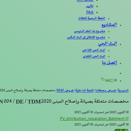
عروض 2021
تقارير
PAA
الخطة السنوية للنفقات
المشاريع
مشروع بناء المقر الرئيسي
مشروع الإنتقال إلي البث الرقمي
البث الحي
البث الحي الإذاعي
البث الحي التلفزي
إتصل بنا
بحث
عن
℃
NKC
28
الرئيسية
/
عروض وصفقات
/
اللجنة الداخلية
/
عروض 2020
/
مخصصات متعلقة بصيانة وإصلاح المبنى N 004 / DE / TDM2020
مخصصات متعلقة بصيانة وإصلاح المبنى N 004 / DE / TDM2020
10 أكتوبر، 2021
آخر تحديث: 10 أكتوبر، 2021
PV_Attribution_reparation_Batiment (2)
10 أكتوبر، 2021
آخر تحديث: 10 أكتوبر، 2021
تويتر
طباعة
تيلقرام
لينكدإن
مشاركة
فيسبوك
واتساب
اظهر المزيد